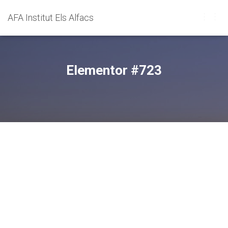
AFA Institut Els Alfacs
C
A
M
B
I
Elementor #723
A
R
M
O
D
O
D
E
N
A
V
E
G
A
C
I