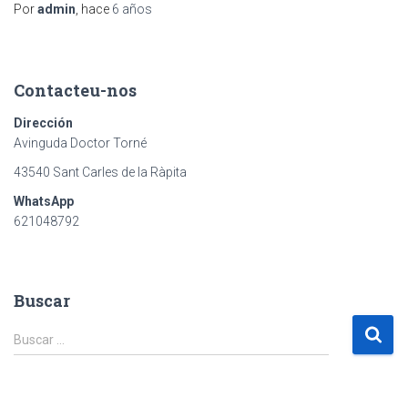
Por
admin
, hace
6 años
Contacteu-nos
Dirección
Avinguda Doctor Torné
43540 Sant Carles de la Ràpita
WhatsApp
621048792
Buscar
B
Buscar …
u
s
c